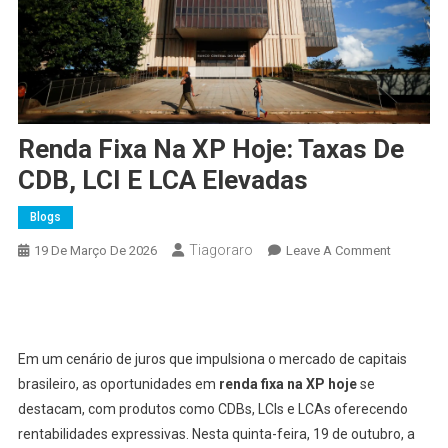
Renda Fixa Na XP Hoje: Taxas De
CDB, LCI E LCA Elevadas
Blogs
Tiagoraro
On
19 De Março De 2026
Leave A Comment
Renda
Fixa
Facebook
Pinterest
Tumblr
WhatsApp
X
Copy
Share
Na
Link
XP
Em um cenário de juros que impulsiona o mercado de capitais
Hoje:
brasileiro, as oportunidades em
renda fixa na XP hoje
se
Taxas
destacam, com produtos como CDBs, LCIs e LCAs oferecendo
De
rentabilidades expressivas. Nesta quinta-feira, 19 de outubro, a
CDB,