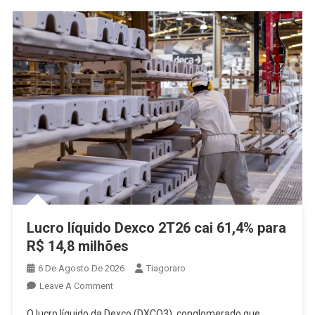
Lucro líquido Dexco 2T26 cai 61,4% para
R$ 14,8 milhões
6 De Agosto De 2026
Tiagoraro
On
Leave A Comment
Lucro
O lucro líquido da Dexco (DXCO3), conglomerado que