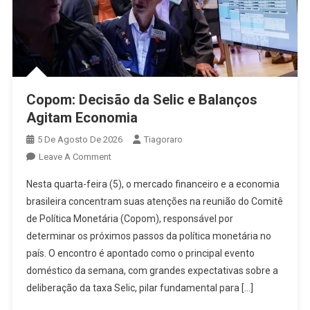
Copom: Decisão da Selic e Balanços
Agitam Economia
5 De Agosto De 2026
Tiagoraro
On
Leave A Comment
Copom:
Nesta quarta-feira (5), o mercado financeiro e a economia
Decisão
brasileira concentram suas atenções na reunião do Comitê
Da
de Política Monetária (Copom), responsável por
Selic
determinar os próximos passos da política monetária no
E
Balanços
país. O encontro é apontado como o principal evento
Agitam
doméstico da semana, com grandes expectativas sobre a
Economia
deliberação da taxa Selic, pilar fundamental para […]