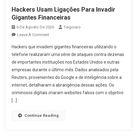
Hackers Usam Ligações Para Invadir
Gigantes Financeiras
6 De Agosto De 2026
Tiagoraro
On
Leave A Comment
Hackers
Hackers que invadem gigantes financeiras utilizando o
Usam
telefone realizaram uma série de ataques contra dezenas
Ligações
de importantes instituições nos Estados Unidos e outras
Para
empresas durante o último mês. Dados analisados pela
Invadir
Gigantes
Reuters, provenientes do Google e de inteligência sobre a
Financeiras
internet, detalharam a abrangência dessas ações. Os
criminosos digitais criaram websites falsos com o objetivo
[…]
Continue Reading