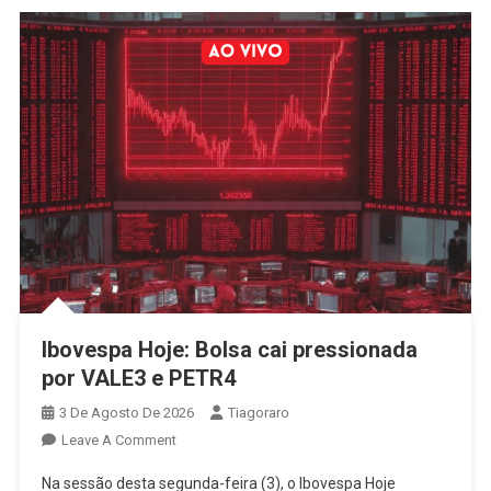
Ibovespa Hoje: Bolsa cai pressionada
por VALE3 e PETR4
3 De Agosto De 2026
Tiagoraro
On
Leave A Comment
Ibovespa
Na sessão desta segunda-feira (3), o Ibovespa Hoje
Hoje: