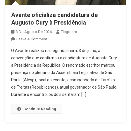
Avante oficializa candidatura de
Augusto Cury à Presidência
3 De Agosto De 2026
Tiagoraro
On
Leave A Comment
Avante
O Avante realizou na segunda-feira, 3 de julho, a
Oficializa
convenção que confirmou a candidatura de Augusto Cury
Candidatura
à Presidência da República. O renomado escritor marcou
De
presença no plenário da Assembleia Legislativa de São
Augusto
Cury
Paulo (Alesp), local do evento, acompanhado de Tarcísio
À
de Freitas (Republicanos), atual governador de São Paulo.
Presidência
Durante o encontro, os dois sentaram […]
Continue Reading