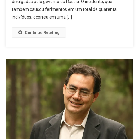
Rússia
divulgadas pelo governo da Rússia. O incidente, que
Mata
também causou ferimentos em um total de quarenta
Sete
indivíduos, ocorreu em uma […]
Em
Praia
Continue Reading