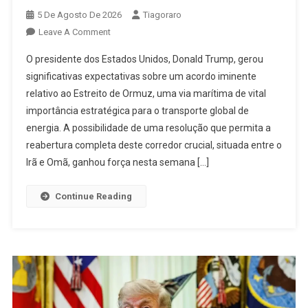
5 De Agosto De 2026
Tiagoraro
On
Leave A Comment
Trump
O presidente dos Estados Unidos, Donald Trump, gerou
Indica
significativas expectativas sobre um acordo iminente
Acordo
relativo ao Estreito de Ormuz, uma via marítima de vital
Iminente
importância estratégica para o transporte global de
Para
Estreito
energia. A possibilidade de uma resolução que permita a
De
reabertura completa deste corredor crucial, situada entre o
Ormuz
Irã e Omã, ganhou força nesta semana […]
Continue Reading