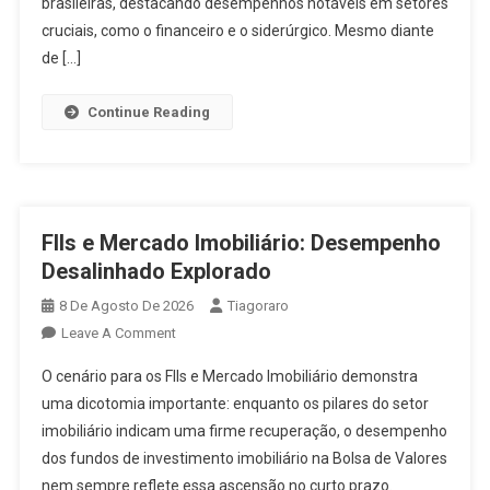
brasileiras, destacando desempenhos notáveis em setores
Moldam
cruciais, como o financeiro e o siderúrgico. Mesmo diante
Mercado
de […]
Financeiro
Continue Reading
FIIs e Mercado Imobiliário: Desempenho
Desalinhado Explorado
8 De Agosto De 2026
Tiagoraro
On
Leave A Comment
FIIs
O cenário para os FIIs e Mercado Imobiliário demonstra
E
uma dicotomia importante: enquanto os pilares do setor
Mercado
imobiliário indicam uma firme recuperação, o desempenho
Imobiliário:
dos fundos de investimento imobiliário na Bolsa de Valores
Desempenho
Desalinhado
nem sempre reflete essa ascensão no curto prazo.