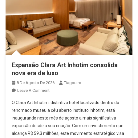
Expansão Clara Art Inhotim consolida
nova era de luxo
8 De Agosto De 2026
Tiagoraro
On
Leave A Comment
Expansão
O Clara Art Inhotim, distintivo hotel localizado dentro do
Clara
renomado museu a céu aberto Instituto Inhotim, está
Art
inaugurando neste mês de agosto a mais significativa
Inhotim
expansão desde a sua criação. Com um investimento que
Consolida
Nova
alcança R$ 59,3 milhões, este movimento estratégico visa