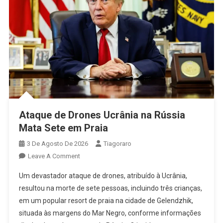
Ataque de Drones Ucrânia na Rússia
Mata Sete em Praia
3 De Agosto De 2026
Tiagoraro
On
Leave A Comment
Ataque
Um devastador ataque de drones, atribuído à Ucrânia,
De
resultou na morte de sete pessoas, incluindo três crianças,
Drones
em um popular resort de praia na cidade de Gelendzhik,
Ucrânia
situada às margens do Mar Negro, conforme informações
Na