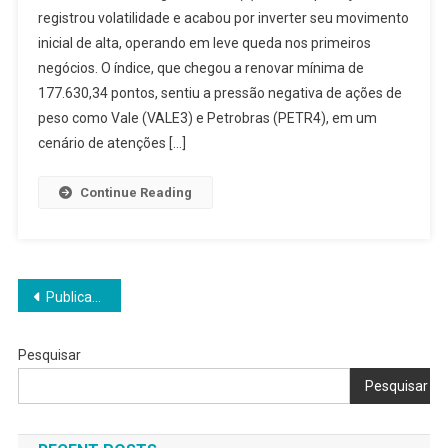
registrou volatilidade e acabou por inverter seu movimento
Bolsa
inicial de alta, operando em leve queda nos primeiros
Cai
negócios. O índice, que chegou a renovar mínima de
Pressionada
Por
177.630,34 pontos, sentiu a pressão negativa de ações de
VALE3
peso como Vale (VALE3) e Petrobras (PETR4), em um
E
cenário de atenções […]
PETR4
Continue Reading
Navegação
Publicações mais antigas
por
Pesquisar
posts
Pesquisar