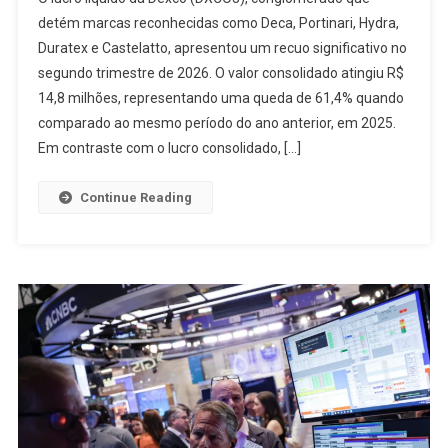
Líquido
detém marcas reconhecidas como Deca, Portinari, Hydra,
Dexco
Duratex e Castelatto, apresentou um recuo significativo no
2T26
segundo trimestre de 2026. O valor consolidado atingiu R$
Cai
61,4%
14,8 milhões, representando uma queda de 61,4% quando
Para
comparado ao mesmo período do ano anterior, em 2025.
R$
Em contraste com o lucro consolidado, […]
14,8
Milhões
Continue Reading