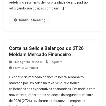
Era
redefinir o segmento de hospitalidade de alto padrão,
De
reforçando sua posição como um […]
Luxo
Continue Reading
Corte na Selic e Balanços do 2T26
Moldam Mercado Financeiro
8 De Agosto De 2026
Tiagoraro
On
Leave A Comment
Corte
O cenário do mercado financeiro nesta semana foi
Na
marcado por um corte na taxa Selic, que trouxe
Selic
calibrações nas expectativas econômicas. Em meio a este
E
movimento, importantes balanços do segundo trimestre
Balanços
Do
de 2026 (2T26) revelaram a robustez de empresas
2T26